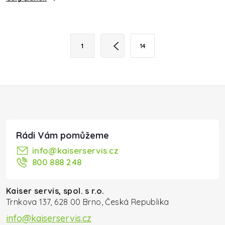
Stránkování
Ovládací prvky výpisu
1
14
Zápatí
info
@
kaiserservis.cz
800 888 248
Kaiser servis, spol. s r.o.
Trnkova 137, 628 00 Brno, Česká Republika
info@kaiserservis.cz