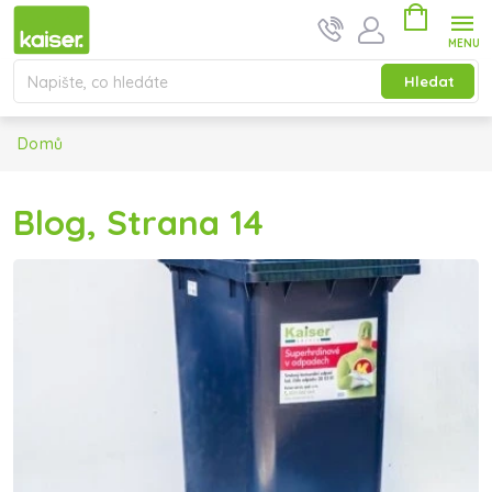
Přejít na obsah
Nákupní ko
Hledat
Domů
Blog
, Strana 14
Výpis článků