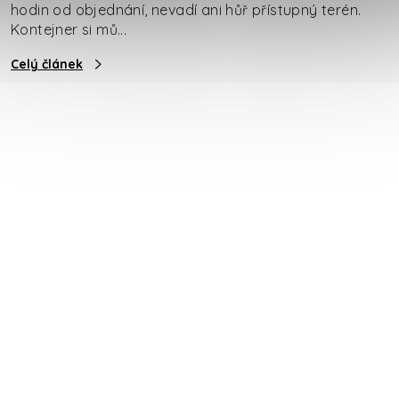
hodin od objednání, nevadí ani hůř přístupný terén.
Kontejner si mů...
Celý článek