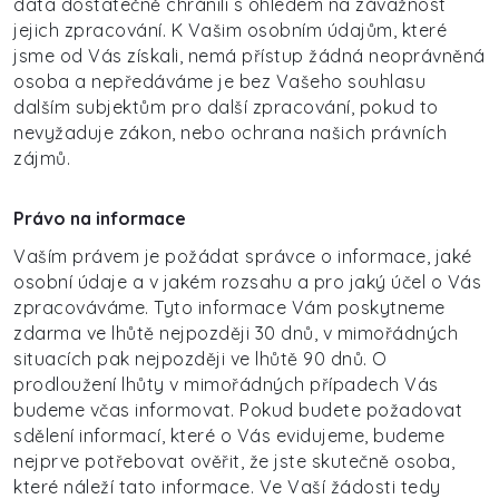
data dostatečně chránili s ohledem na závažnost
jejich zpracování. K Vašim osobním údajům, které
jsme od Vás získali, nemá přístup žádná neoprávněná
osoba a nepředáváme je bez Vašeho souhlasu
dalším subjektům pro další zpracování, pokud to
nevyžaduje zákon, nebo ochrana našich právních
zájmů.
Právo na informace
Vaším právem je požádat správce o informace, jaké
osobní údaje a v jakém rozsahu a pro jaký účel o Vás
zpracováváme. Tyto informace Vám poskytneme
zdarma ve lhůtě nejpozději 30 dnů, v mimořádných
situacích pak nejpozději ve lhůtě 90 dnů. O
prodloužení lhůty v mimořádných případech Vás
budeme včas informovat. Pokud budete požadovat
sdělení informací, které o Vás evidujeme, budeme
nejprve potřebovat ověřit, že jste skutečně osoba,
které náleží tato informace. Ve Vaší žádosti tedy