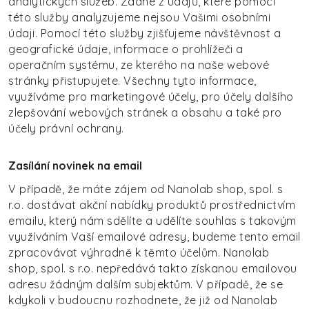
analytických služeb. Žádné z údajů, které pomocí
této služby analyzujeme nejsou Vašimi osobními
údaji. Pomocí této služby zjišťujeme návštěvnost a
geografické údaje, informace o prohlížeči a
operačním systému, ze kterého na naše webové
stránky přistupujete. Všechny tyto informace,
využíváme pro marketingové účely, pro účely dalšího
zlepšování webových stránek a obsahu a také pro
účely právní ochrany.
Zasílání novinek na email
V případě, že máte zájem od Nanolab shop, spol. s
r.o. dostávat akční nabídky produktů prostřednictvím
emailu, který nám sdělíte a udělíte souhlas s takovým
využíváním Vaší emailové adresy, budeme tento email
zpracovávat výhradně k těmto účelům. Nanolab
shop, spol. s r.o. nepředává takto získanou emailovou
adresu žádným dalším subjektům. V případě, že se
kdykoli v budoucnu rozhodnete, že již od Nanolab