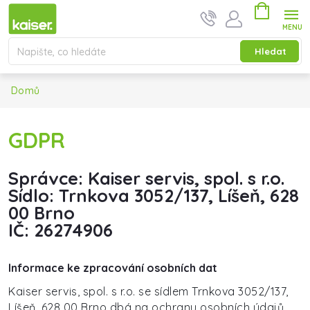
Přejít na obsah
Nákupní ko
Hledat
Domů
GDPR
Správce: Kaiser servis, spol. s r.o.
Sídlo: Trnkova 3052/137, Líšeň, 628
00 Brno
IČ: 26274906
Informace ke zpracování osobních dat
Kaiser servis, spol. s r.o. se sídlem
Trnkova 3052/137,
Líšeň, 628 00 Brno
dbá na ochranu osobních údajů,