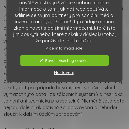
návštěvnosti využíváme soubory cookie.
Pokud jste nám někdy udělili souhlas se zpracováním
Informace o tom, jak náš web používáte,
svých osobních údajů (například emailová adresa v
sdílíme se svými partnery pro sociální média,
rámci zasílaného newsletteru), máte právo jej kdykoli
inzerci a analýzy. Partneři tyto údaje mohou
odvolat a my údaje, které zpracováváme výhradně
zkombinovat s dalšími informacemi, které jste
jim poskytli nebo které získali v důsledku toho,
na základě Vašeho souhlasu, máme povinnost
že používáte jejich služby.
vymazat. Právo na výmaz
se nevztahuje na zpracovávané údaje v rámci
Více informací
zde
.
povinnosti plnění smlouvy, zákonných důvodů či
Povolit všechny cookies
oprávněných zájmů.
Pokud jsou některá Vaše data uchovávána v
Nastavení
záložních systémech, které automatizovaně zajišťují
odolnost všech našich systémů a plní funkci ochrany
ztráty dat pro případy havárií, není v našich silách
vymazat tyto data i ze záložních systémů a nezřídka
to není ani technicky proveditelné. Nicméně tato data
nejsou dále nijak aktivně zpracovávána a nebudou
sloužit k dalším účelům zpracování.