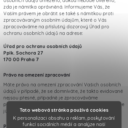
osobních údajů omezeno, dokud nebude ověřeno,
zda je námitka oprávněná. Informujeme Vás, že
Vaším právem je obrátit se také s námitkou proti
zpracovávaným osobním údajům, které o Vás
zpracováváme na příslušný dozorový Úřad pro
ochranu osobních údajů na adrese:
Úřad pro ochranu osobních údajů
Pplk. Sochora 27
170 00 Praha 7
Právo na omezení zpracování
Máte právo na omezení zpracování Vašich osobních
údajů v případě, že se domníváte, že takto evidované
nejsou přesné, případně je zpracováváme
protiprávně a dále pokud se domníváte, že tyto údaje
Tato webová stránka používá cookies
již nepotřebujeme pro účely jejich zpracování.
K personalizaci obsahu a reklam, poskytování
funkcí sociálních médií a analýze naší
Právo na výmaz