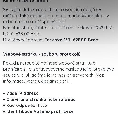
Kam se můžete obrátit
Se svými dotazy na ochranu osobních údajů se
můžete také obracet na email: market@nanolab.cz
nebo na sídlo naší společnosti:
Nanolab shop, spol. s r.o. se sídlem
Trnkova 3052/137,
Líšeň, 628 00 Brno
Doručovací adresa:
Trnkova 137, 62800 Brno
Webové stránky - soubory protokolů
Pokud přistoupíte na naše webové stránky a
prohlížíte si je, zpracováváme následující protokolové
soubory a ukládáme je na našich serverech. Mezi
informace, které ukládáme patří:
• Vaše IP adresa
• Otevíraná stránka našeho webu
• Kód odpovědi http
• Identifikace Vašeho prohlížeče