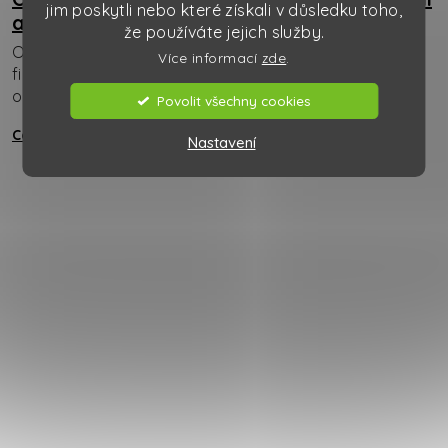
jim poskytli nebo které získali v důsledku toho,
a bezpečná likvidace
že používáte jejich služby.
Odpadní vody z výrobního procesu představují pro
Více informací
zde
.
firmy složitou výzvu - kombinují environmentální
odpovědnost s přísnou ...
Povolit všechny cookies
Celý článek
Nastavení