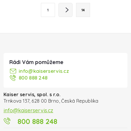
Stránkování
Ovládací prvky výpisu
1
14
Zápatí
info
@
kaiserservis.cz
800 888 248
Kaiser servis, spol. s r.o.
Trnkova 137, 628 00 Brno, Česká Republika
info@kaiserservis.cz
800 888 248