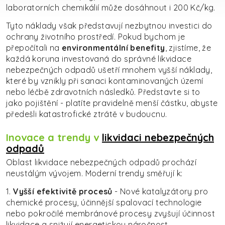
laboratorních chemikálií může dosáhnout i 200 Kč/kg.
Tyto náklady však představují nezbytnou investici do
ochrany životního prostředí. Pokud bychom je
přepočítali na
environmentální benefity
, zjistíme, že
každá koruna investovaná do správné likvidace
nebezpečných odpadů ušetří mnohem vyšší náklady,
které by vznikly při sanaci kontaminovaných území
nebo léčbě zdravotních následků. Představte si to
jako pojištění - platíte pravidelně menší částku, abyste
předešli katastrofické ztrátě v budoucnu.
Inovace a trendy v
likvidaci nebezpečných
odpadů
Oblast likvidace nebezpečných odpadů prochází
neustálým vývojem. Moderní trendy směřují k:
1.
Vyšší efektivitě procesů
- Nové katalyzátory pro
chemické procesy, účinnější spalovací technologie
nebo pokročilé membránové procesy zvyšují účinnost
likvidace a snižují energetickou náročnost.