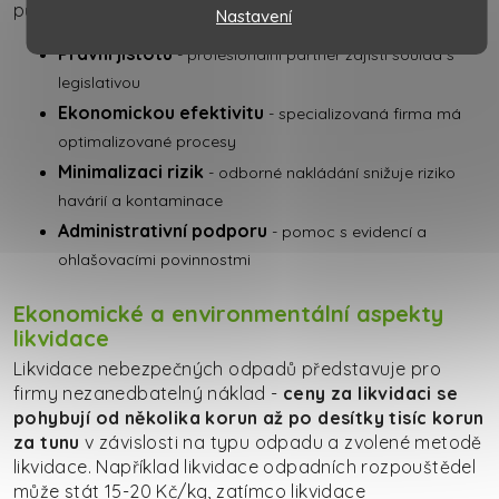
původci odpadu několik výhod:
Nastavení
Právní jistotu
- profesionální partner zajistí soulad s
legislativou
Ekonomickou efektivitu
- specializovaná firma má
optimalizované procesy
Minimalizaci rizik
- odborné nakládání snižuje riziko
havárií a kontaminace
Administrativní podporu
- pomoc s evidencí a
ohlašovacími povinnostmi
Ekonomické a environmentální aspekty
likvidace
Likvidace nebezpečných odpadů představuje pro
firmy nezanedbatelný náklad -
ceny za likvidaci se
pohybují od několika korun až po desítky tisíc korun
za tunu
v závislosti na typu odpadu a zvolené metodě
likvidace. Například likvidace odpadních rozpouštědel
může stát 15-20 Kč/kg, zatímco likvidace