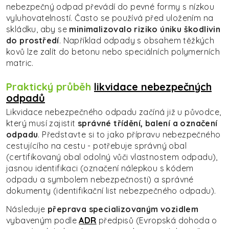
nebezpečný odpad převádí do pevné formy s nízkou
vyluhovatelností. Často se používá před uložením na
skládku, aby se
minimalizovalo riziko úniku škodlivin
do prostředí
. Například odpady s obsahem těžkých
kovů lze zalít do betonu nebo speciálních polymerních
matric.
Praktický průběh
likvidace nebezpečných
odpadů
Likvidace nebezpečného odpadu začíná již u původce,
který musí zajistit
správné třídění, balení a označení
odpadu
. Představte si to jako přípravu nebezpečného
cestujícího na cestu - potřebuje správný obal
(certifikovaný obal odolný vůči vlastnostem odpadu),
jasnou identifikaci (označení nálepkou s kódem
odpadu a symbolem nebezpečnosti) a správné
dokumenty (identifikační list nebezpečného odpadu).
Následuje
přeprava specializovaným vozidlem
vybaveným podle
ADR
předpisů (Evropská dohoda o