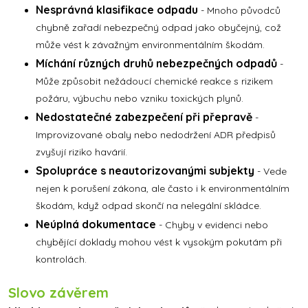
Nesprávná klasifikace odpadu
- Mnoho původců
chybně zařadí nebezpečný odpad jako obyčejný, což
může vést k závažným environmentálním škodám.
Míchání různých druhů nebezpečných odpadů
-
Může způsobit nežádoucí chemické reakce s rizikem
požáru, výbuchu nebo vzniku toxických plynů.
Nedostatečné zabezpečení při přepravě
-
Improvizované obaly nebo nedodržení ADR předpisů
zvyšují riziko havárií.
Spolupráce s neautorizovanými subjekty
- Vede
nejen k porušení zákona, ale často i k environmentálním
škodám, když odpad skončí na nelegální skládce.
Neúplná dokumentace
- Chyby v evidenci nebo
chybějící doklady mohou vést k vysokým pokutám při
kontrolách.
Slovo závěrem