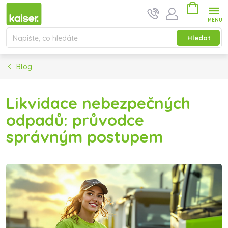
Přejít na obsah
Nákupní ko
Hledat
Blog
Likvidace nebezpečných
odpadů: průvodce
správným postupem