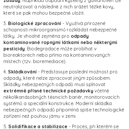
zásady
. Například odpadní kyseliny z galvanoven lze
neutralizovat a následně z nich srážet těžké kovy,
které se pak mohou bezpečně uložit.
3.
Biologické zpracování
- Využívá přirozené
schopnosti mikroorganismů rozkládat nebezpečné
látky. Je vhodné zejména pro
odpady
kontaminované ropnými látkami nebo některými
pesticidy
. Biodegradace může probíhat v
bioreaktorech nebo přímo na kontaminovaných
místech (tzv. bioremediace).
4.
Skládkování
- Představuje poslední možnost pro
odpady, které nelze zpracovat jiným způsobem.
Skládky nebezpečných odpadů musí splňovat
extrémně přísné technické požadavky
včetně
několikanásobných těsnicích bariér, monitorovacích
systémů a speciální konstrukce. Moderní skládka
nebezpečných odpadů připomíná spíše technologické
zařízení než pouhou jámu v zemi.
5.
Solidifikace a stabilizace
- Proces, při kterém se