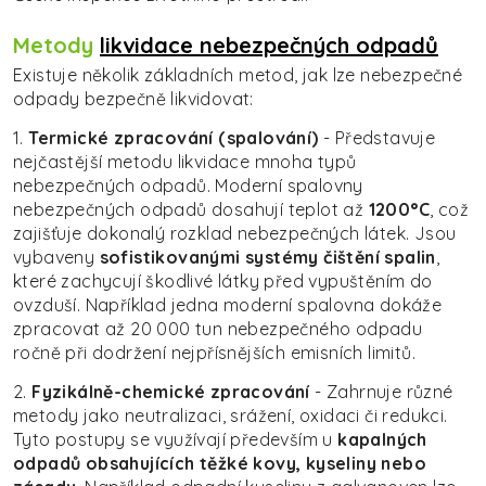
Metody
likvidace nebezpečných odpadů
Existuje několik základních metod, jak lze nebezpečné
odpady bezpečně likvidovat:
1.
Termické zpracování (spalování)
- Představuje
nejčastější metodu likvidace mnoha typů
nebezpečných odpadů. Moderní spalovny
nebezpečných odpadů dosahují teplot až
1200°C
, což
zajišťuje dokonalý rozklad nebezpečných látek. Jsou
vybaveny
sofistikovanými systémy čištění spalin
,
které zachycují škodlivé látky před vypuštěním do
ovzduší. Například jedna moderní spalovna dokáže
zpracovat až 20 000 tun nebezpečného odpadu
ročně při dodržení nejpřísnějších emisních limitů.
2.
Fyzikálně-chemické zpracování
- Zahrnuje různé
metody jako neutralizaci, srážení, oxidaci či redukci.
Tyto postupy se využívají především u
kapalných
odpadů obsahujících těžké kovy, kyseliny nebo