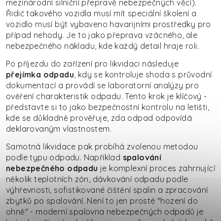
mezinárodní silniční přepravě nebezpečných věcí).
Řidič takového vozidla musí mít speciální školení a
vozidlo musí být vybaveno havarijními prostředky pro
případ nehody. Je to jako přeprava vzácného, ale
nebezpečného nákladu, kde každý detail hraje roli.
Po příjezdu do zařízení pro likvidaci následuje
přejímka odpadu
, kdy se kontroluje shoda s průvodní
dokumentací a provádí se laboratorní analýzy pro
ověření charakteristik odpadu. Tento krok je klíčový -
představte si to jako bezpečnostní kontrolu na letišti,
kde se důkladně prověřuje, zda odpad odpovídá
deklarovaným vlastnostem.
Samotná likvidace pak probíhá zvolenou metodou
podle typu odpadu. Například
spalování
nebezpečného odpadu
je komplexní proces zahrnující
několik teplotních zón, dávkování odpadu podle
výhřevnosti, sofistikované čištění spalin a zpracování
zbytků po spalování. Není to jen prosté "hození do
ohně" - moderní spalovna nebezpečných odpadů je