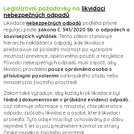
Legislativní požadavky na
likvidaci
nebezpečných odpadů
Likvidace
nebezpečných odpadů
podléhá přísné
regulaci podle
zákona č. 541/2020 Sb. o odpadech a
souvisejících vyhlášek
. Tento zákon stanovuje
hierarchii nakládání s odpady, kde likvidace
představuje až poslední možnost po vyčerpání
možností prevence, opětovného použití a recyklace.
Původci nebezpečných odpadů musí zajistit, aby
likvidaci prováděla
pouze oprávněná osoba s
příslušnými povoleními
od krajského úřadu nebo
ministerstva životního prostředí.
Zákon také vyžaduje, aby každý krok likvidace byl
řádně zdokumentován v průběžné evidenci odpadů
,
což zahrnuje informace o množství, charakteristice
odpadu, způsobu likvidace a osobě, která likvidaci
provedla. Tyto údaje musí být uchovávány po dobu
nejméně 5 let a jsou předmětem kontrol ze strany
České inspekce životního prostředí.