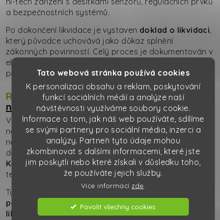
hi-tech zařízení s desítkami senzorů, regulačních prvků
a bezpečnostních systémů.
Po dokončení likvidace je vystaven
doklad o likvidaci
,
který původce uchovává jako důkaz splnění
zákonných povinností. Celý proces je dokumentován v
elektronických systémech a pravidelně reportován
Tato webová stránka používá cookies
příslušným úřadům.
K personalizaci obsahu a reklam, poskytování
Role odborných firem v
likvidaci
funkcí sociálních médií a analýze naší
nebezpečných odpadů
návštěvnosti využíváme soubory cookie.
Informace o tom, jak náš web používáte, sdílíme
Vzhledem ke složitosti celého procesu je prakticky
se svými partnery pro sociální média, inzerci a
nemožné, aby si běžná firma zajišťovala likvidaci
analýzy. Partneři tyto údaje mohou
nebezpečných odpadů vlastními silami. Proto vstupují
zkombinovat s dalšími informacemi, které jste
do hry
specializované odborné společnosti jako
jim poskytli nebo které získali v důsledku toho,
Kaiser servis spol. s r.o.
, které disponují potřebnými
že používáte jejich služby.
technologiemi, povoleními a know-how.
Více informací
zde
.
Tyto společnosti nabízejí
komplexní služby od
poradenství, přes přepravu až po samotnou
Povolit všechny cookies
likvidaci
. Spolupráce s takovým partnerem přináší