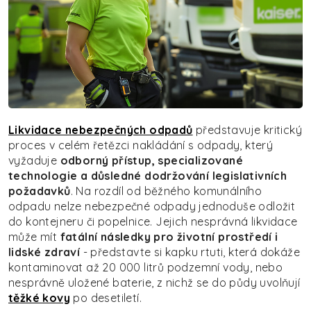
Likvidace nebezpečných odpadů
představuje kritický
proces v celém řetězci nakládání s odpady, který
vyžaduje
odborný přístup, specializované
technologie a důsledné dodržování legislativních
požadavků
. Na rozdíl od běžného komunálního
odpadu nelze nebezpečné odpady jednoduše odložit
do kontejneru či popelnice. Jejich nesprávná likvidace
může mít
fatální následky pro životní prostředí i
lidské zdraví
- představte si kapku rtuti, která dokáže
kontaminovat až 20 000 litrů podzemní vody, nebo
nesprávně uložené baterie, z nichž se do půdy uvolňují
těžké kovy
po desetiletí.