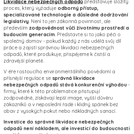
Likvidace nebezpečných odpadů
představuje složitý
proces, který vyžaduje
odborný přístup,
specializované technologie a důsledné dodržování
legislativy
. Není to jen zákonná povinnost, ale
především
zodpovědnost vůči životnímu prostředí a
budoucím generacím
. Představte si to jako péči o
společný domov - pokud každý z nás udělá svůj díl
práce a zajistí správnou likvidaci nebezpečných
odpadů, které produkuje, přispějeme k čistší a
zdravější planetě.
V éře rostoucího environmentálního povědomí a
přísnější regulace se
správná likvidace
nebezpečných odpadů stává konkurenční výhodou
-
firmy, které k této problematice přistupují
zodpovědně, získávají lepší image, vyšší důvěru
zákazníků a v neposlední řadě i klidný spánek bez
obav z vysokých pokut nebo nákladných sanací.
Investice do správné likvidace nebezpečných
odpadů není nákladem, ale investicí do budoucnosti