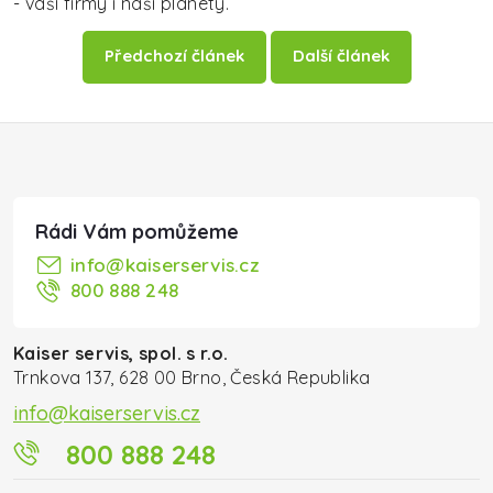
- vaší firmy i naší planety.
Předchozí článek
Další článek
Zápatí
info
@
kaiserservis.cz
800 888 248
Kaiser servis, spol. s r.o.
Trnkova 137, 628 00 Brno, Česká Republika
info@kaiserservis.cz
800 888 248