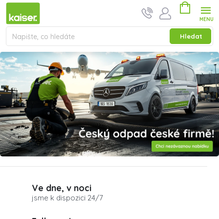
Přejít na obsah
Nákupní ko
Hledat
Odpady likvidujeme rychle,
Ve dne, v noci
jsme k dispozici 24/7