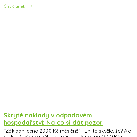
Číst článek
Skryté náklady v odpadovém
hospodářství: Na co si dát pozor
"Základní cena 2000 Kč měsíčně" - zní to skvěle, že? Ale
co když vám za půl roku přijde faktura na 4500 Kč s