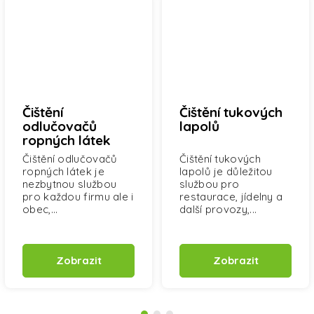
Čištění
Čištění tukových
odlučovačů
lapolů
ropných látek
(ORL)
Čištění odlučovačů
Čištění tukových
ropných látek je
lapolů je důležitou
nezbytnou službou
službou pro
pro každou firmu ale i
restaurace, jídelny a
obec,...
další provozy,...
Zobrazit
Zobrazit