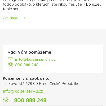
řadou poplatků, o kterých jste nikdy neslyšeli? Bohužel,
tohle není...
Číst článek
Zápatí
info
@
kaiserservis.cz
800 888 248
Kaiser servis, spol. s r.o.
Trnkova 137, 628 00 Brno, Česká Republika
info@kaiserservis.cz
800 888 248