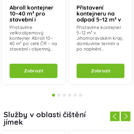
Abroll kontejner
Přistavení
10–40 m³ pro
kontejneru na
stavební i
odpad 5–12 m³ v
nebezpečné
Jihomoravském
Přistavíme
Přistavíme kontejner
odpady (ADR)
kraji
velkoobjemový
5–12 m³ v
kontejner Abroll 10–
Jihomoravském kraji,
40 m³ po celé ČR – na
domluvíme termín a
stavební i objemný...
po naplnění...
Zobrazit
Zobrazit
Služby v oblasti čištění
jímek