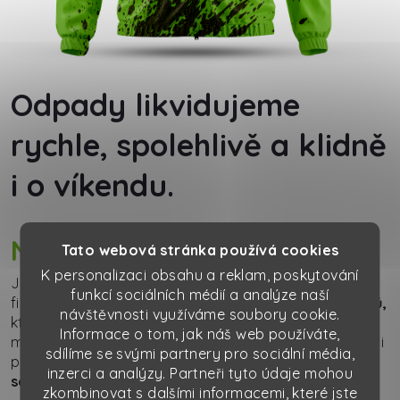
Odpady likvidujeme
rychle, spolehlivě a klidně
i o víkendu.
Nebojíme se ušpinit si ruce!
Tato webová stránka používá cookies
K personalizaci obsahu a reklam, poskytování
Jsme Kaiser servis a za 23 let jsme dokázali z malé
funkcí sociálních médií a analýze naší
firmy udělat
silnou českou firmu na likvidaci odpadů,
návštěvnosti využíváme soubory cookie.
která nyní zaměstnává 80 lidí a disponuje 57
Informace o tom, jak náš web používáte,
moderními vozy. Rádi bychom se s vámi podělili o naši
sdílíme se svými partnery pro sociální média,
příběh.
Naši práci děláme zodpovědně a nebojíme
inzerci a analýzy. Partneři tyto údaje mohou
se ušpinit.
zkombinovat s dalšími informacemi, které jste