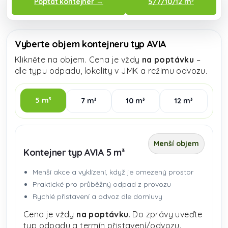
Poptat kontejner →
5/7/10/12 m³
Vyberte objem kontejneru typ AVIA
Klikněte na objem. Cena je vždy
na poptávku
–
dle typu odpadu, lokality v JMK a režimu odvozu.
5 m³
7 m³
10 m³
12 m³
Menší objem
Kontejner typ AVIA 5 m³
Menší akce a vyklízení, když je omezený prostor
Praktické pro průběžný odpad z provozu
Rychlé přistavení a odvoz dle domluvy
Cena je vždy
na poptávku
. Do zprávy uveďte
typ odpadu a termín přistavení/odvozu.