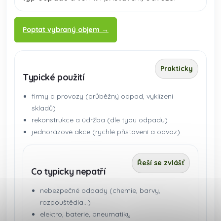
Poptat vybraný objem →
Prakticky
Typické použití
firmy a provozy (průběžný odpad, vyklízení
skladů)
rekonstrukce a údržba (dle typu odpadu)
jednorázové akce (rychlé přistavení a odvoz)
Řeší se zvlášť
Co typicky nepatří
nebezpečné odpady (chemie, barvy,
rozpouštědla…)
elektro, baterie, pneumatiky