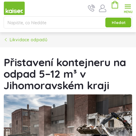
Přejít na obsah
Nákupní ko
Hledat
Likvidace odpadů
Přistavení kontejneru na
odpad 5–12 m³ v
Jihomoravském kraji