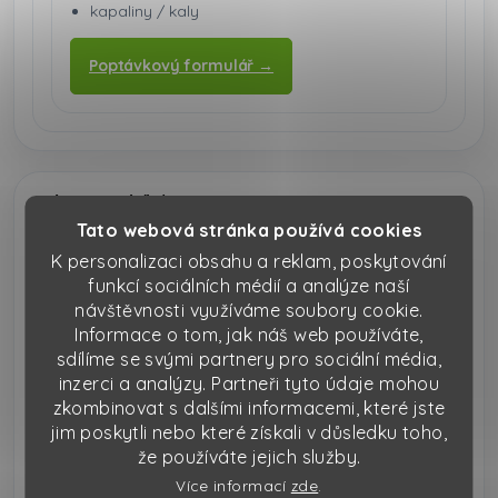
kapaliny / kaly
Poptávkový formulář →
Jak to probíhá
Tato webová stránka používá cookies
Čtyři kroky, jednoduchá domluva, minimum
K personalizaci obsahu a reklam, poskytování
zdržení.
funkcí sociálních médií a analýze naší
návštěvnosti využíváme soubory cookie.
JMK
Informace o tom, jak náš web používáte,
1) Poptávka
sdílíme se svými partnery pro sociální média,
inzerci a analýzy. Partneři tyto údaje mohou
obec / adresa přistavení
zkombinovat s dalšími informacemi, které jste
typ odpadu a stručný popis
jim poskytli nebo které získali v důsledku toho,
preferovaný objem 5 / 7 / 10 / 12 m³
že používáte jejich služby.
termín přistavení a odvozu
Více informací
zde
.