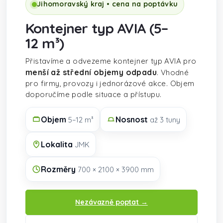
Jihomoravský kraj • cena na poptávku
Kontejner typ AVIA (5–
12 m³)
Přistavíme a odvezeme kontejner typ AVIA pro
menší až střední objemy odpadu
. Vhodné
pro firmy, provozy i jednorázové akce. Objem
doporučíme podle situace a přístupu.
Objem
Nosnost
5–12 m³
až 3 tuny
Lokalita
JMK
Rozměry
700 × 2100 × 3900 mm
Nezávazně poptat →