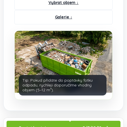
Vybrat objem ↓
Galerie ↓
Tip: Pokud přidáte do poptávky fotku
odpadu, rychleji doporučíme vhodný
objem (5–12 m³).