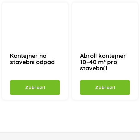
Kontejner na
Abroll kontejner
stavební odpad
10–40 m³ pro
stavební i
nebezpečné
odpady (ADR)
Zobrazit
Zobrazit
Zápatí