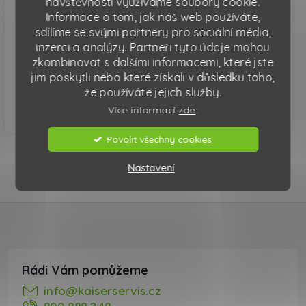
návštěvnosti využíváme soubory cookie.
Plastový kontejner o
Plastový kontejner o
Informace o tom, jak náš web používáte,
objemu 1100 l ve
objemu 1100 l v
žluté barvě se
zelené barvě se
sdílíme se svými partnery pro sociální média,
používá pro třídění
používá pro třídění
inzerci a analýzy. Partneři tyto údaje mohou
odpadu,...
odpadu,...
zkombinovat s dalšími informacemi, které jste
jim poskytli nebo které získali v důsledku toho,
že používáte jejich služby.
Zobrazit
Zobrazit
Více informací
zde
.
Povolit všechny cookies
Nastavení
Ovládací prvky výpisu
Zápatí
info
@
kaiserservis.cz