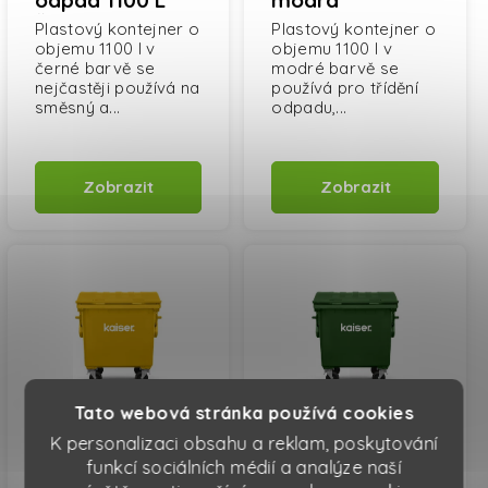
odpad 1100 L
modrá
černá
Plastový kontejner o
Plastový kontejner o
objemu 1100 l v
objemu 1100 l v
černé barvě se
modré barvě se
nejčastěji používá na
používá pro třídění
směsný a...
odpadu,...
Zobrazit
Zobrazit
Tato webová stránka používá cookies
Popelnice na
Popelnice na
K personalizaci obsahu a reklam, poskytování
plast 1100 L
sklo 1100 L
funkcí sociálních médií a analýze naší
žlutá
zelená