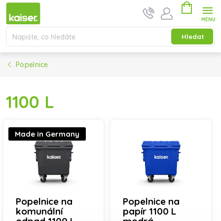
Přejít na obsah
Nákupní ko
Hledat
Popelnice
1100 L
Výpis produktů
Made in Germany
Popelnice na
Popelnice na
komunální
papír 1100 L