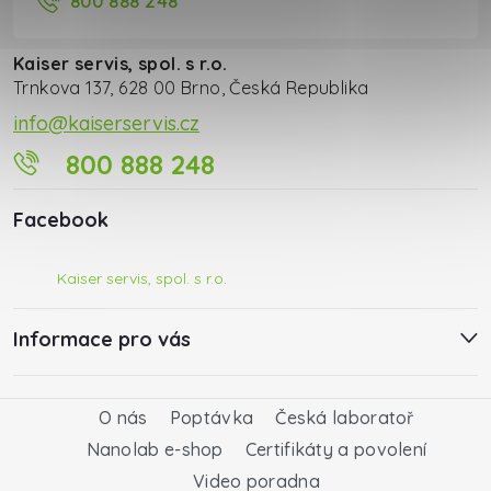
800 888 248
Kaiser servis, spol. s r.o.
Trnkova 137, 628 00 Brno, Česká Republika
info@kaiserservis.cz
800 888 248
Facebook
Kaiser servis, spol. s r.o.
Informace pro vás
O nás
Poptávka
Česká laboratoř
Nanolab e-shop
Certifikáty a povolení
Video poradna