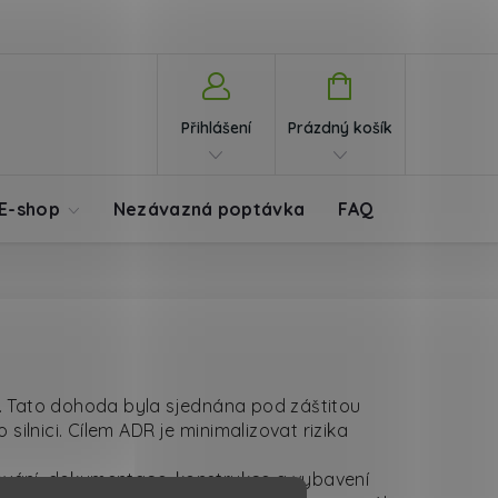
Nákupní košík
Přihlášení
Prázdný košík
E-shop
Nezávazná poptávka
FAQ
Blog
K
. Tato dohoda byla sjednána pod záštitou
nici. Cílem ADR je minimalizovat rizika
čování, dokumentace, konstrukce a vybavení