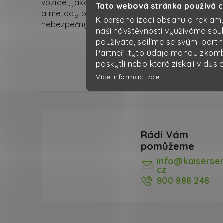
vozidel, jakož i školení řidičů a dalších osob 
Tato webová stránka používá 
a metody přepravy. V České republice je ADR i
K personalizaci obsahu a reklam,
nebezpečných věcí po silnici.
naší návštěvnosti využíváme sou
používáte, sdílíme se svými partn
Partneři tyto údaje mohou zkombi
poskytli nebo které získali v důsl
Více informací
zde
.
Zápatí
info
@
kaiserser
cz
800 888 248