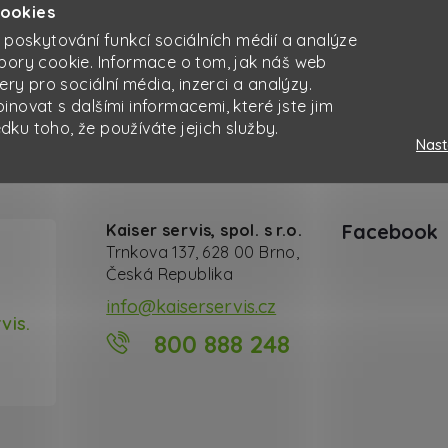
zapojených do přepravy. Dohoda je pravidelně aktualizován
cookies
mplementována do národní legislativy a je závazná pro vš
 poskytování funkcí sociálních médií a analýze
bory cookie. Informace o tom, jak náš web
ery pro sociální média, inzerci a analýzy.
novat s dalšími informacemi, které jste jim
edku toho, že používáte jejich služby.
Hodnocení zákazníků
Nast
Facebook
Kaiser servis, spol. s r.o.
Trnkova 137, 628 00 Brno,
Česká Republika
info@kaiserservis.cz
vis.
800 888 248