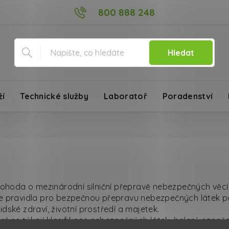
800 888 248
Hledat
ží
Technické služby
Laboratoř
Poradenství
ohoda o mezinárodní silniční přepravě nebezpečných věcí
ravidla pro bezpečnou přepravu nebezpečných látek po sil
dské zdraví, životní prostředí a majetek.
é se týkají klasifikace nebezpečných látek, balení, ozna