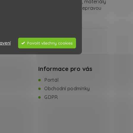
a, aby reflektovala nové technologie, materiály
echny subjekty, které se zabývají přepravou
avení
Povolit všechny cookies
Informace pro vás
Portál
Obchodní podmínky
GDPR