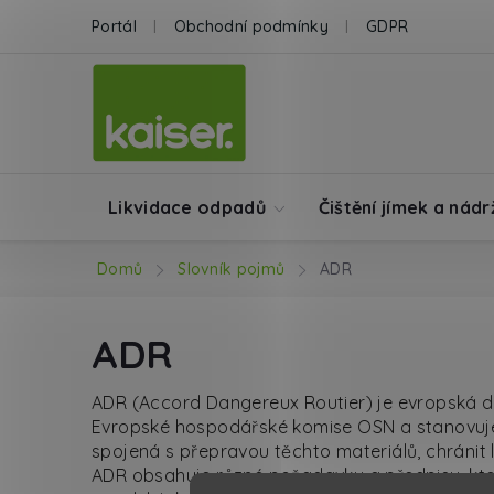
Přejít na obsah
Portál
Obchodní podmínky
GDPR
Likvidace odpadů
Čištění jímek a nádr
Domů
Slovník pojmů
ADR
ADR
ADR (Accord Dangereux Routier) je evropská d
Evropské hospodářské komise OSN a stanovuje p
spojená s přepravou těchto materiálů, chránit li
ADR obsahuje různé požadavky a předpisy, kter