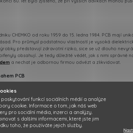
nci 60. let bylo zjištěno, že při vyšších dávkách mohou půs
ku CHEMKO od roku 1959 do 15. ledna 1984. PCB mají unikátní
 zásad. Pro průmysl podstatnou vlastností je vysoká dielektri
robky představují zdravotní riziko, sice se už dlouho nevyrá
enyly obsahují. Je tedy důležité vědět, jak s nimi správně n
adem
a nechat je odbornou firmou odvézt a zlikvidovat.
bsahem PCB
í se součástkami s obsahem PCB, vyměňte je za nové nekonta
cookies
dy
. Firma Kaiser servis se postará o odvoz i likvidaci odpad
 poskytování funkcí sociálních médií a analýze
 velmi rezistentní látky, likvidační postupy jsou technicky n
bory cookie. Informace o tom, jak náš web
 odpadů kontaminovaných PCB je samozřejmě závislý na ob
ery pro sociální média, inzerci a analýzy.
sahující PCB extrahovat a nahradit kapalinou zdravotně ne
novat s dalšími informacemi, které jste jim
edku toho, že používáte jejich služby.
Nast