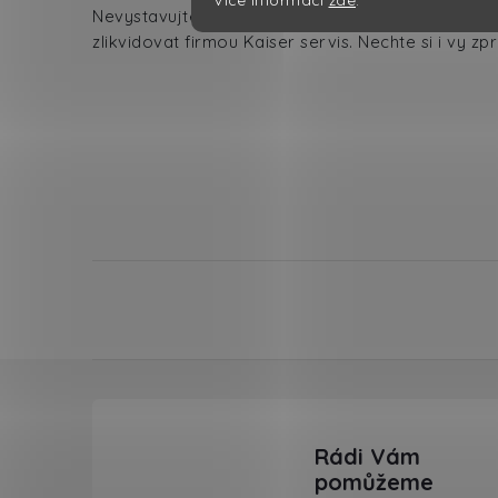
Nevystavujte sebe ani vaše zaměstnance zdravotn
zlikvidovat firmou Kaiser servis. Nechte si i vy
Zápatí