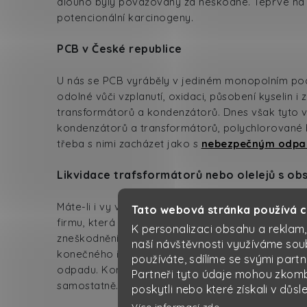
dlouho byly považovány za neškodné. Teprve na ko
potencionální karcinogeny.
PCB v České republice
U nás se PCB vyráběly v jediném monopolním podni
odolné vůči vzplanutí, oxidaci, působení kyselin i
transformátorů a kondenzátorů. Dnes však tyto vý
kondenzátorů a transformátorů, polychlorované bif
třeba s nimi zacházet jako s
nebezpečným odp
Likvidace trafsformátorů nebo olelejů s o
Máte-li i vy v provozu elektrotechnická zařízen
Tato webová stránka používá 
firmu, která se specializuje na
nakládání s odpa
K personalizaci obsahu a reklam,
zneškodnění není totiž vůbec jednoduché, PCB jsou
naší návštěvnosti využíváme sou
konečného řešení. Výběr metody zneškodňování
používáte, sdílíme se svými partn
odpadu. Konkrétně u transformátorů lze náplň ob
Partneři tyto údaje mohou zkombi
samostatně.
poskytli nebo které získali v důsl
Více informací
zde
.