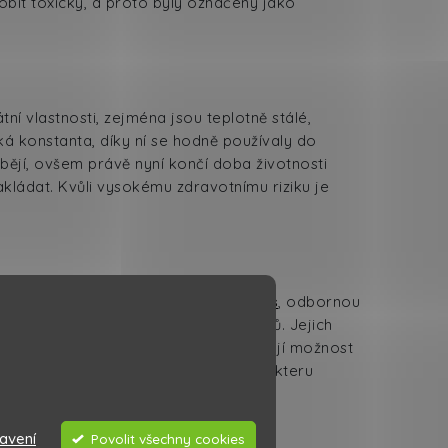
obit toxicky, a proto byly označeny jako
 vlastnosti, zejména jsou teplotně stálé,
cká konstanta, díky ní se hodně používaly do
bějí, ovšem právě nyní končí doba životnosti
akládat. Kvůli vysokému zdravotnímu riziku je
minované PCB, zavolejte
Kaiser servis
, odbornou
u s obsahem polychlorovaných bifenylů. Jejich
áročné a také velmi drahé, ale poskytují možnost
sahu PCB v daném odpadu a na charakteru
závadnou. PCB jsou potom likvidovány
avení
Povolit všechny cookies