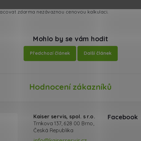
ímu riziku vyplývajícímu z používání součástek kontaminova
 zpracovat zdarma nezávaznou cenovou kalkulaci.
Mohlo by se vám hodit
Předchozí článek
Další článek
Hodnocení zákazníků
Facebook
Kaiser servis, spol. s r.o.
Trnkova 137, 628 00 Brno,
Česká Republika
info@kaiserservis.cz