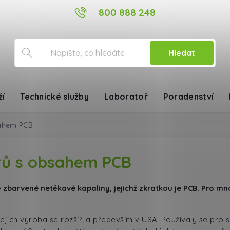
800 888 248
Hledat
ží
Technické služby
Laboratoř
Poradenství
sahem PCB
rů s obsahem PCB
zbarvené netěkavé kapaliny, jejichž zkratkou je PCB. Pro mno
ejich výroba se rozšířila především v USA. Používaly se pro s