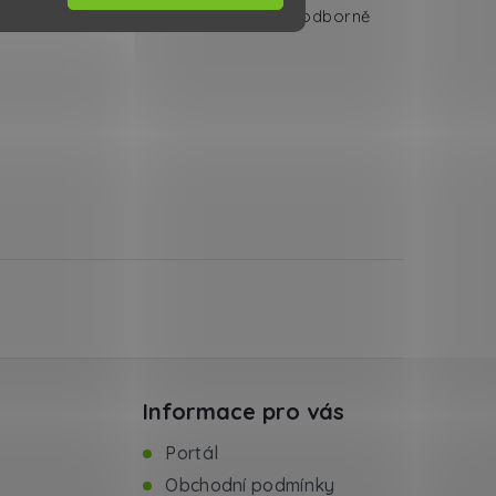
ných PCB. Zbavte se jich a nechte je odborně
Informace pro vás
Portál
Obchodní podmínky