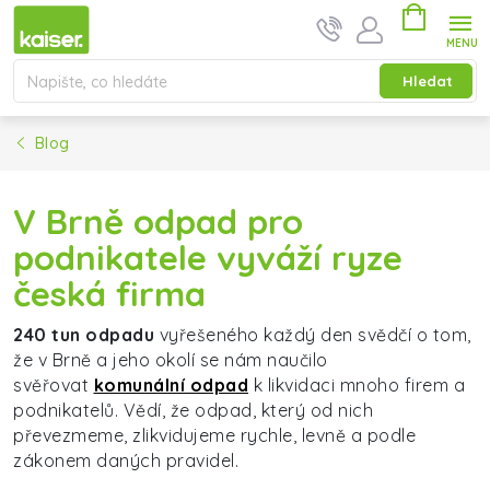
Přejít na obsah
Nákupní ko
Hledat
Blog
V Brně odpad pro
podnikatele vyváží ryze
česká firma
240 tun odpadu
vyřešeného každý den svědčí o tom,
že v Brně a jeho okolí se nám naučilo
svěřovat
komunální odpad
k likvidaci mnoho firem a
podnikatelů. Vědí, že odpad, který od nich
převezmeme, zlikvidujeme rychle, levně a podle
zákonem daných pravidel.