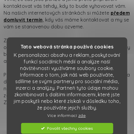
kontaktovat vás tehdy, kdy to bude vyhovovat vám.
Na našich internetových stránkách si můžete
předem
domluvit termín
, kdy vás máme kontaktovat a my se
vám se stanovenou dobu ozveme.
Zařídíme pro vás
bezplatně přechod
od jiné
Tato webová stránka používá cookies
odpadářské firmy na odpady k nám. Pod našimi křídly
bude bezpečně a spolehlivě postaráno nejen o vás,
K personalizaci obsahu a reklam, poskytování
ale hlavně o
vaše odpadové hospodářství
.
funkcí sociálních médií a analýze naší
návštěvnosti využíváme soubory cookie.
Pokud by se událo něco nepředvídatelného, zkrátka a
Informace o tom, jak náš web používáte,
sdílíme se svými partnery pro sociální média,
dobře kdyby se přece jen vyskytla nějaká chybička
inzerci a analýzy. Partneři tyto údaje mohou
na naší straně, jsme připraveni kompenzovat ji svým
zkombinovat s dalšími informacemi, které jste
zákazníkům formou celoročních služeb naší firmy
jim poskytli nebo které získali v důsledku toho,
ZDARMA!
že používáte jejich služby.
Více informací
zde
.
Mohlo by se vám hodit
Povolit všechny cookies