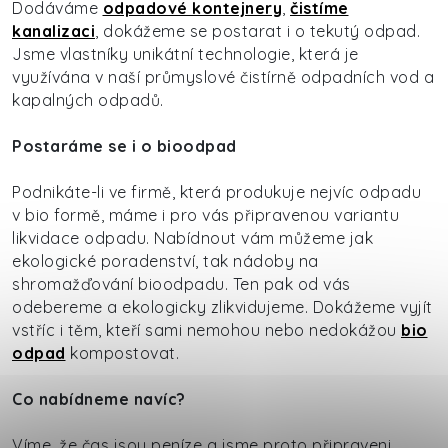
Dodáváme
odpadové kontejnery
,
čistíme
kanalizaci
, dokážeme se postarat i o tekutý odpad.
Jsme vlastníky unikátní technologie, která je
využívána v naší průmyslové čistírně odpadních vod a
kapalných odpadů.
Postaráme se i o bioodpad
Podnikáte-li ve firmě, která produkuje nejvíc odpadu
v bio formě, máme i pro vás připravenou variantu
likvidace odpadu. Nabídnout vám můžeme jak
ekologické poradenství, tak nádoby na
shromažďování bioodpadu. Ten pak od vás
odebereme a ekologicky zlikvidujeme. Dokážeme vyjít
vstříc i těm, kteří sami nemohou nebo nedokážou
bio
odpad
kompostovat.
Co nabídneme navíc?
Víme, že čas jsou peníze a jsme proto připraveni