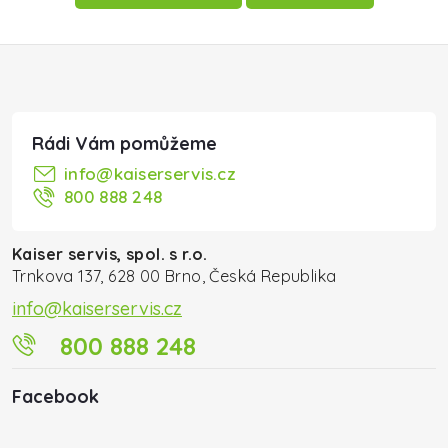
Zápatí
info
@
kaiserservis.cz
800 888 248
Kaiser servis, spol. s r.o.
Trnkova 137, 628 00 Brno, Česká Republika
info@kaiserservis.cz
800 888 248
Facebook