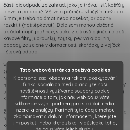
části bioodpadu ze zahrad, jako je tráva, listí, košťály,
plevel a podobně. Větve o průměru silnějším než cca
5 mm je třeba nalámat nebo nasekat, případně
rozdrtit (naštěpkovat). Dále sem mohou občané
ukládat např. jadřince, slupky z citrusů a jiných plodů,
kávové filtry, ubrousky, zbytky pečiva a obilnin,
odpady ze zeleně v domácnosti, skořápky z vajíček
i čajový odpad.
V žádném případě do těchto nádob nepatří žádné
Tato webová stránka používá cookies
živočišné zbytky jako např. maso, kůže, kosti a další.
K personalizaci obsahu a reklam, poskytování
Není žádoucí také odkládat do těchto nádob zeminu
funkcí sociálních médií a analýze naší
nebo písek a podobně, docházelo by tak k překročení
návštěvnosti využíváme soubory cookie.
únosnosti kontejnerů, navíc by následně mohlo dojít i
Informace o tom, jak náš web používáte,
k jejich poškození.
sdílíme se svými partnery pro sociální média,
inzerci a analýzy. Partneři tyto údaje mohou
Žádáme občany, aby s ukládanými odpady do těchto
zkombinovat s dalšími informacemi, které jste
nádob nevhazovali igelity, ve kterých
jim poskytli nebo které získali v důsledku toho,
kompostovatelný odpad donesli, pokud se nejedná
že používáte jejich služby.