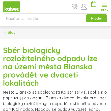
Přejít na obsah
Nákupní ko
Hledat
Blog
Sběr biologicky
rozložitelného odpadu lze
na území města Blanska
provádět ve dvaceti
lokalitách
Město Blansko se společností Kaiser servis, spol. s r. o.
připravily pro občany Blanska dvacet lokalit pro sběr
biologicky rozložitelných odpadů rostlinného původu
do 1.100l nádob. Nádoby se budou vyvážet jednou