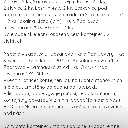
Žlíbkem 2 ks, Sadová u prodejny koberců 1 ks,
Žižlavice 2 ks, Lesní město 2 ks, Češkovice pod
hotelem Panorama 3 ks, Zahradní město u separace 1
+ 2 ks, lokalita Újezd (lom) 1 ks a Zborovec
u restaurace 2 ks, Březinky 1 ks.
Dále bude zkušebně osazeno šest kontejnerů v
sídlištích:
Písečná – začátek ul. Jasanové 1 ks a Pod Javory 1 ks;
Sever – ul. Dvorská u č. 90 1 ks, Absolonova vrch 1 ks;
Zborovce – Kamnářská střed 1 ks, Okružní nad
restaurací Zátiší 1 ks.
Všech třiatřicet kontejnerů by na těchto stanovištích
mělo být umístěno od dubna do listopadu.
V listopadu, podle vývoje počasí, se pak začnou tyto
kontejnery odvážet. V zimním období je možno vozit
BRO na některý ze sběrných dvorů v jeho provozních
hodinách.
Do těchto kontejnerů mohou občané ukládat jemné