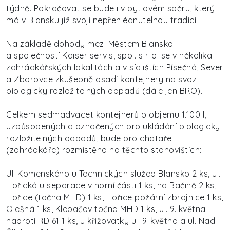
týdně. Pokračovat se bude i v pytlovém sběru, který
má v Blansku již svoji nepřehlédnutelnou tradici.
Na základě dohody mezi Městem Blansko
a společností Kaiser servis, spol. s r. o. se v několika
zahrádkářských lokalitách a v sídlištích Písečná, Sever
a Zborovce zkušebně osadí kontejnery na svoz
biologicky rozložitelných odpadů (dále jen BRO).
Celkem sedmadvacet kontejnerů o objemu 1.100 l,
uzpůsobených a označených pro ukládání biologicky
rozložitelných odpadů, bude pro chataře
(zahrádkáře) rozmístěno na těchto stanovištích:
Ul. Komenského u Technických služeb Blansko 2 ks, ul.
Hořická u separace v horní části 1 ks, na Bačině 2 ks,
Hořice (točna MHD) 1 ks, Hořice požární zbrojnice 1 ks,
Olešná 1 ks, Klepačov točna MHD 1 ks, ul. 9. května
naproti RD 61 1 ks, u křižovatky ul. 9. května a ul. Nad