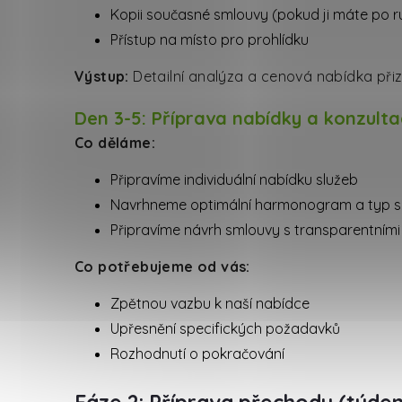
Kopii současné smlouvy (pokud ji máte po r
Přístup na místo pro prohlídku
Výstup:
Detailní analýza a cenová nabídka př
Den 3-5: Příprava nabídky a konzult
Co děláme:
Připravíme individuální nabídku služeb
Navrhneme optimální harmonogram a typ s
Připravíme návrh smlouvy s transparentním
Co potřebujeme od vás:
Zpětnou vazbu k naší nabídce
Upřesnění specifických požadavků
Rozhodnutí o pokračování