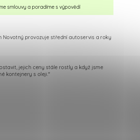
eme smlouvy a poradíme s výpovědí
n Novotný provozuje střední autoservis a roky
avit, jejich ceny stále rostly a když jsme
é kontejnery s oleji."