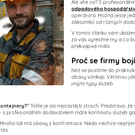
Ale víte co? S profesionál
odpadového hospodářstv
operátora. Možná ještě jed
zákazníků od různých dodav
V tomto článku vám ukážem
za vás vyřešíme my a co bu
překvapivě málo.
Proč se firmy bo
Než se pustíme do praktick
obavy vznikají. Většinou j
jinými typy služeb.
kontejnery?"
Tohle je asi nejčastější strach. Představa, 
á - s profesionálním dodavatelem máte kontinuitu služeb 
Mnoho lidí má obavy z konfrontace. Nikdo nechce nepříje
nás.