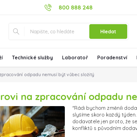
800 888 248
Hledat
ží
Technické služby
Laboratoř
Poradenství
 zpracování odpadu nemusí být vůbec složitý
rovi na zpracování odpadu ne
"Rádi bychom změnili dodav
slyšíme skoro každý týden.
dodavatele jen proto, že se
konfliktů s původním dodav