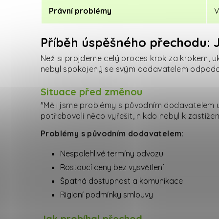
Právní problémy
V
Příběh úspěšného přechodu: J
Než si projdeme celý proces krok za krokem, u
nebyl spokojený se svým dodavatelem odpado
Situace před změnou
"Měli jsme problémy s původním dodavatelem už
potřebovali něco vyřešit, nikdo nebyl k zastižen
Problémy s původním dodavatelem:
Nespolehlivé termíny odvozu
Rostoucí ceny bez vysvětlení
Špatná dostupnost a komunikace
Rigidní podmínky smlouvy
Jak probíhal přechod