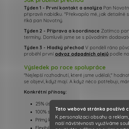
Týden 1 - První kontakt a analýza
Pan Novotný
připravili nabídku. "Překvapilo mě, jak detailn
říká pan Novotný.
Týden 2 - Příprava a koordinace
Zatímco pan 
termíny. Domluvili jsme se s původním dodavat
Týden 3 - Hladký přechod
V pondělí ráno půvo
proběhl první
odvoz odpadních olejů
podle n
Výsledek po roce spolupráce
"Nejlepší rozhodnutí, které jsme udělali," hodn
se objeví, když mají. A když něco potřebuji, má
Konkrétní přínosy:
25% úspora na nákladech za odpady
Tato webová stránka používá 
100% spolehlivost termínů
K personalizaci obsahu a reklam,
Přímý kontakt na odpovědnou osobu
naší návštěvnosti využíváme sou
Flexibilita při změnách potřeb