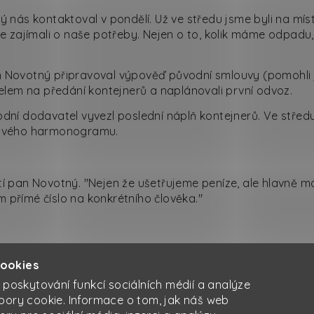
 nás kontaktoval v pondělí. Už ve středu jsme byli na mís
ě se zajímali o naše potřeby. Nejen o to, kolik máme odpadu
Novotný připravoval výpověď původní smlouvy (pomohli j
elem na předání kontejnerů a naplánovali první odvoz.
dní dodavatel vyvezl poslední náplň kontejnerů. Ve středu
ového harmonogramu.
otí pan Novotný. "Nejen že ušetřujeme peníze, ale hlavně m
m přímé číslo na konkrétního člověka."
cookies
 poskytování funkcí sociálních médií a analýze
bory cookie. Informace o tom, jak náš web