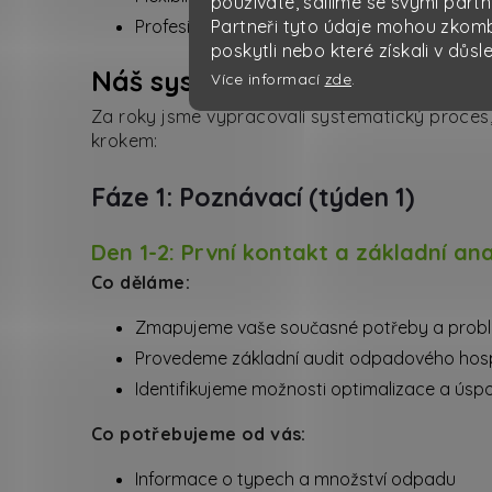
používáte, sdílíme se svými partn
Profesionální dokumentace
Partneři tyto údaje mohou zkombi
poskytli nebo které získali v důsl
Náš systematický přístup k p
Více informací
zde
.
Za roky jsme vypracovali systematický proces, 
krokem:
Fáze 1: Poznávací (týden 1)
Den 1-2: První kontakt a základní an
Co děláme:
Zmapujeme vaše současné potřeby a prob
Provedeme základní audit odpadového hos
Identifikujeme možnosti optimalizace a úsp
Co potřebujeme od vás:
Informace o typech a množství odpadu