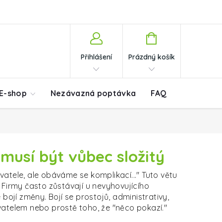
Nákupní košík
Přihlášení
Prázdný košík
E-shop
Nezávazná poptávka
FAQ
Blog
K
musí být vůbec složitý
atele, ale obáváme se komplikací..." Tuto větu
 Firmy často zůstávají u nevyhovujícího
 bojí změny. Bojí se prostojů, administrativy,
atelem nebo prostě toho, že "něco pokazí."