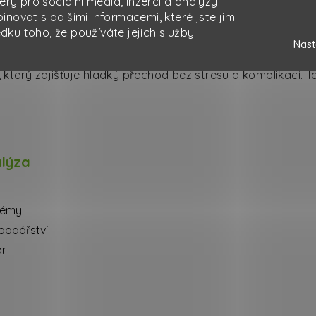
ery pro sociální média, inzerci a analýzy.
novat s dalšími informacemi, které jste jim
edku toho, že používáte jejich služby.
Nast
řevzetí zákazníka
který zajišťuje hladký přechod bez stresu a komplikací. 
alýza
lémy
podářství
or