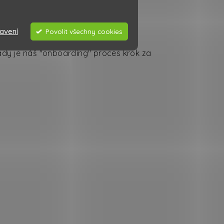
avení
Povolit všechny cookies
Tady je náš "onboarding" proces krok za