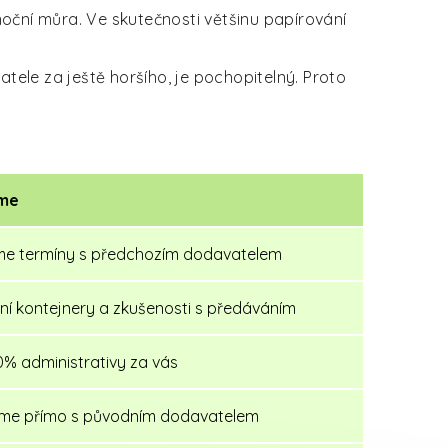
ční můra. Ve skutečnosti většinu papírování
ele za ještě horšího, je pochopitelný. Proto
íme
me termíny s předchozím dodavatelem
í kontejnery a zkušenosti s předáváním
% administrativy za vás
me přímo s původním dodavatelem