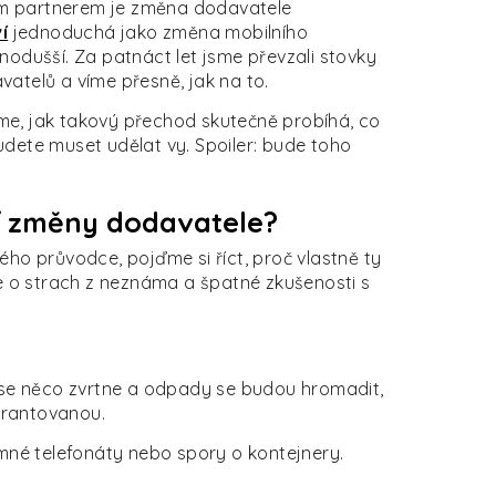
ním partnerem je změna dodavatele
í
jednoduchá jako změna mobilního
nodušší. Za patnáct let jsme převzali stovky
atelů a víme přesně, jak na to.
e, jak takový přechod skutečně probíhá, co
dete muset udělat vy. Spoiler: bude toho
jí změny dodavatele?
ého průvodce, pojďme si říct, proč vlastně ty
de o strach z neznáma a špatné zkušenosti s
že se něco zvrtne a odpady se budou hromadit,
garantovanou.
mné telefonáty nebo spory o kontejnery.