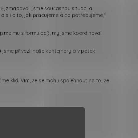
tě, zmapovali jsme současnou situaci a
, ale i o to, jak pracujeme a co potřebujeme,"
sme mu s formulací), my jsme koordinovali
 jsme přivezli naše kontejnery a v pátek
áme klid. Vím, že se mohu spolehnout na to, že