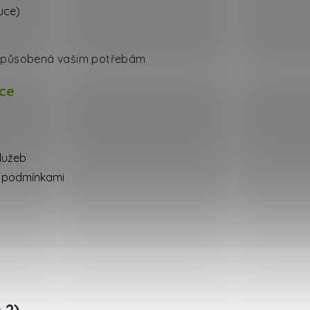
uce)
izpůsobená vašim potřebám
ace
lužeb
i podmínkami