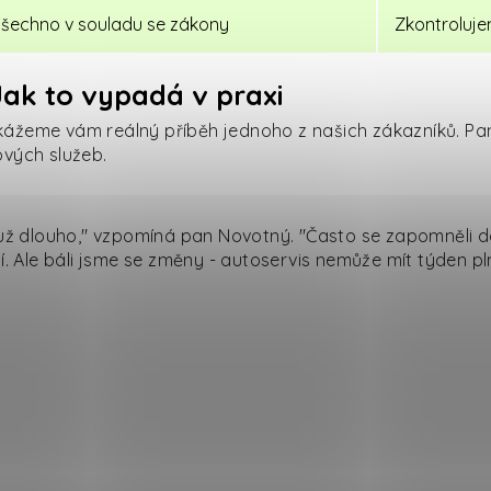
šechno v souladu se zákony
Zkontroluj
ak to vypadá v praxi
kážeme vám reálný příběh jednoho z našich zákazníků. Pa
vých služeb.
 dlouho," vzpomíná pan Novotný. "Často se zapomněli dost
í. Ale báli jsme se změny - autoservis nemůže mít týden pln