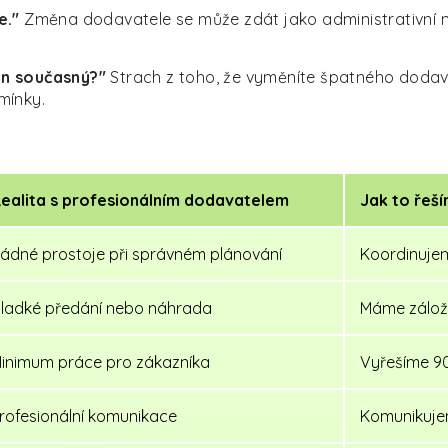
e."
Změna dodavatele se může zdát jako administrativní no
en současný?"
Strach z toho, že vyměníte špatného dodavat
mínky.
ealita s profesionálním dodavatelem
Jak to řeš
ádné prostoje při správném plánování
Koordinuje
ladké předání nebo náhrada
Máme záložn
inimum práce pro zákazníka
Vyřešíme 90
rofesionální komunikace
Komunikuje