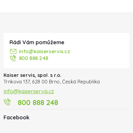
Zápatí
info
@
kaiserservis.cz
800 888 248
Kaiser servis, spol. s r.o.
Trnkova 137, 628 00 Brno, Česká Republika
info@kaiserservis.cz
800 888 248
Facebook