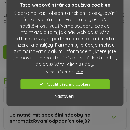
Kromě sacích cisteren používáme pro svoz menších
Tato webová stránka používá cookies
množství odpadních olejů také sudy, které nám
K personalizaci obsahu a reklam, poskytování
umožňují flexibilně reagovat na potřeby našich klientů
funkcí sociálních médií a analýze naší
a zajistit tak maximální pohodlí a efektivitu při likvidaci
návštěvnosti využíváme soubory cookie.
tohoto druhu odpadu.
Informace o tom, jak náš web používáte,
sdílíme se svými partnery pro sociální média,
inzerci a analýzy. Partneři tyto údaje mohou
zkombinovat s dalšími informacemi, které jste
NEZÁVAZNĚ POPTAT >
jim poskytli nebo které získali v důsledku toho,
že používáte jejich služby.
Více informací
zde
.
FAQ
Povolit všechny cookies
Jaké typy odpadních olejů svážíte?
Nastavení
Je nutné mít speciální nádoby na
shromažďování odpadních olejů?