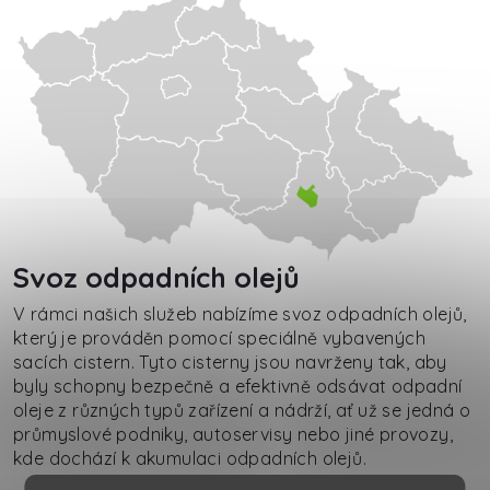
Svoz odpadních olejů
V rámci našich služeb nabízíme svoz odpadních olejů,
který je prováděn pomocí speciálně vybavených
sacích cistern. Tyto cisterny jsou navrženy tak, aby
byly schopny bezpečně a efektivně odsávat odpadní
oleje z různých typů zařízení a nádrží, ať už se jedná o
průmyslové podniky, autoservisy nebo jiné provozy,
kde dochází k akumulaci odpadních olejů.