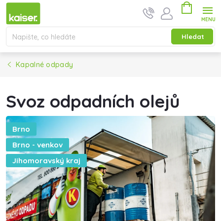
Přejít na obsah
Nákupní ko
Hledat
Kapalné odpady
Svoz odpadních olejů
Brno
Brno - venkov
Jihomoravský kraj