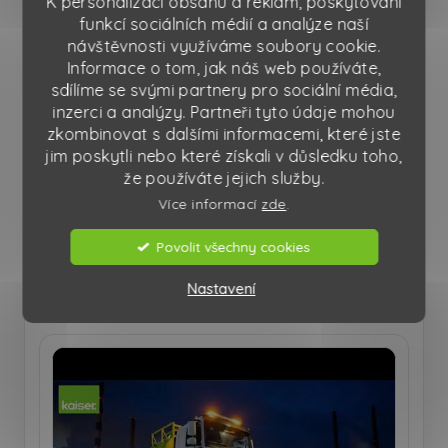
K personalizaci obsahu a reklam, poskytování
Přepis videa (pro dohledatelnost)
funkcí sociálních médií a analýze naší
návštěvnosti využíváme soubory cookie.
Informace o tom, jak náš web používáte,
sdílíme se svými partnery pro sociální média,
inzerci a analýzy. Partneři tyto údaje mohou
zkombinovat s dalšími informacemi, které jste
jim poskytli nebo které získali v důsledku toho,
že používáte jejich služby.
Více informací
zde
.
Povolit všechny cookies
Další videa
Poslední 4 videa z playlistu (automaticky z
Nastavení
YouTube).