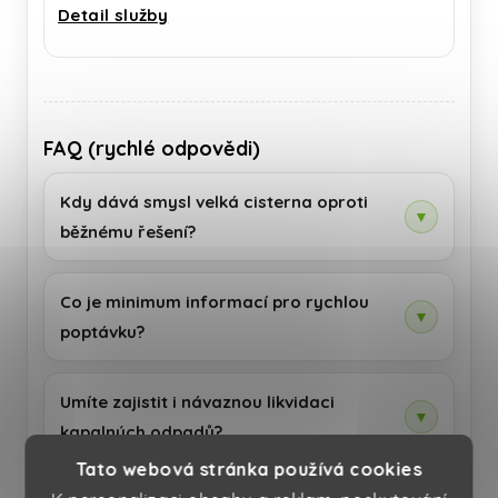
Detail služby
FAQ (rychlé odpovědi)
Kdy dává smysl velká cisterna oproti
▼
běžnému řešení?
Co je minimum informací pro rychlou
▼
poptávku?
Umíte zajistit i návaznou likvidaci
▼
kapalných odpadů?
Tato webová stránka používá cookies