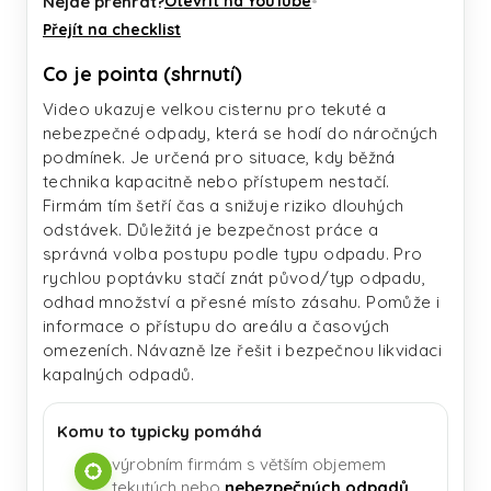
Nejde přehrát?
Otevřít na YouTube
•
Přejít na checklist
Co je pointa (shrnutí)
Video ukazuje velkou cisternu pro tekuté a
nebezpečné odpady, která se hodí do náročných
podmínek. Je určená pro situace, kdy běžná
technika kapacitně nebo přístupem nestačí.
Firmám tím šetří čas a snižuje riziko dlouhých
odstávek. Důležitá je bezpečnost práce a
správná volba postupu podle typu odpadu. Pro
rychlou poptávku stačí znát původ/typ odpadu,
odhad množství a přesné místo zásahu. Pomůže i
informace o přístupu do areálu a časových
omezeních. Návazně lze řešit i bezpečnou likvidaci
kapalných odpadů.
Komu to typicky pomáhá
výrobním firmám s větším objemem
tekutých nebo
nebezpečných odpadů