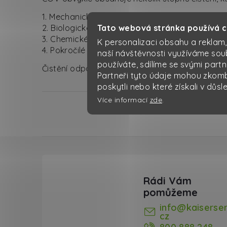
1. Mechanické čištění: Odstranění hrubých nečis
2. Biologické čištění: Rozklad organických láte
Tato webová stránka používá 
3. Chemické čištění: Použití chemikálií k odstra
K personalizaci obsahu a reklam,
4. Pokročilé čištění: Další stupně pro odstraně
naší návštěvnosti využíváme sou
používáte, sdílíme se svými partn
Čistění odpadních vod je klíčové pro ochranu vo
Partneři tyto údaje mohou zkombi
poskytli nebo které získali v důsl
Více informací
zde
.
Zápatí
info
@
kaiserser
cz