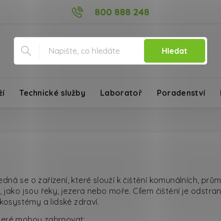
800 888 248
Hledat
ží
Technické služby
Laboratoř
Poradenství
Jedná se o zařízení, které slouží k čištění komunálních, 
jako jsou řeky, jezera nebo moře. Cílem čištění je odstranit 
osystémy a lidské zdraví.
které mohou zahrnovat: