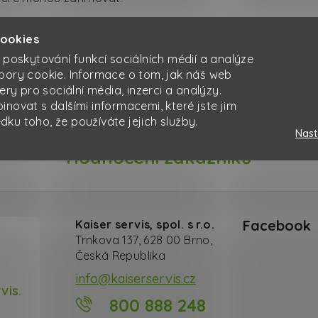
tot a písku.
k mikroorganismy.
cookies
nění fosforu a dusíku a dalších nežádoucích látek.
 poskytování funkcí sociálních médií a analýze
ní specifických kontaminantů, jako jsou
těžké kovy
nebo mi
bory cookie. Informace o tom, jak náš web
ery pro sociální média, inzerci a analýzy.
dních zdrojů a udržení kvality vodního prostředí.
novat s dalšími informacemi, které jste jim
edku toho, že používáte jejich služby.
Nast
Hodnocení zákazníků
Facebook
Kaiser servis, spol. s r.o.
Trnkova 137, 628 00 Brno,
Česká Republika
info@kaiserservis.cz
vis.
800 888 248