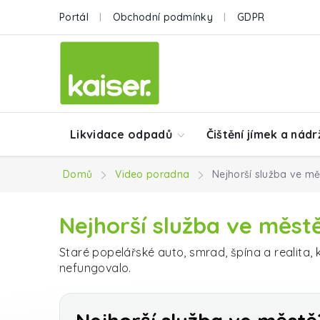
Přejít na obsah
Portál
Obchodní podmínky
GDPR
Likvidace odpadů
Čištění jímek a nádr
Domů
Video poradna
Nejhorší služba ve m
Nejhorší služba ve měst
Staré popelářské auto, smrad, špína a realita, k
nefungovalo.