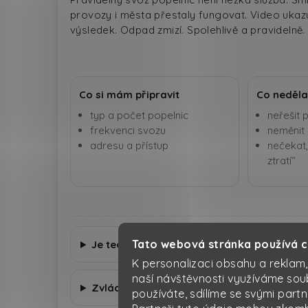
provozy i města přestaly fungovat. Video ukazuje
výsledek. Odpad zmizí. Spolehlivě a pravidelně.
Co si mám připravit
Co neděla
typ a počet popelnic
neřešit 
frekvenci svozu
neměnit
adresu a přístup
nečekat,
ztratí“
Tato webová stránka používá 
Je technika opravdu v takovém stavu?
K personalizaci obsahu a reklam,
naší návštěvnosti využíváme sou
Zvládnete dlouhodobý pravidelný svoz?
používáte, sdílíme se svými partn