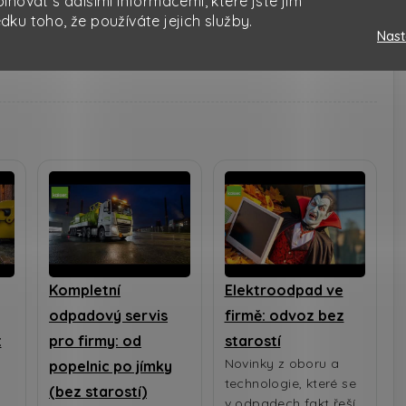
novat s dalšími informacemi, které jste jim
edku toho, že používáte jejich služby.
Nast
Kompletní
Elektroodpad ve
odpadový servis
firmě: odvoz bez
:
pro firmy: od
starostí
Novinky z oboru a
popelnic po jímky
technologie, které se
(bez starostí)
v odpadech fakt řeší.