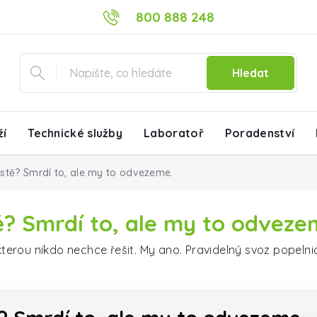
800 888 248
Hledat
ží
Technické služby
Laboratoř
Poradenství
ěstě? Smrdí to, ale my to odvezeme.
ě? Smrdí to, ale my to odveze
terou nikdo nechce řešit. My ano. Pravidelný svoz popelnic 