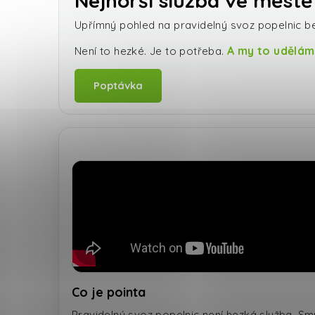
Nejhorší služba ve městě
Upřímný pohled na pravidelný svoz popelnic be
A my to udělám
Není to hezké. Je to potřeba.
Poptávka
Co je pointa
Pravidelný svoz popelnic není hezká služba. Smrd