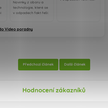
Novinky z oboru a
e
technologie, které se
í.
v odpadech fakt řeší.
do Video poradny
Předchozí článek
Další článek
Hodnocení zákazníků