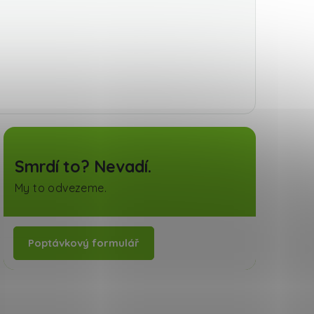
Smrdí to? Nevadí.
My to odvezeme.
Poptávkový formulář