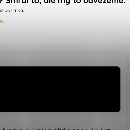
? Smrdí to, ale my to odvezeme.
z pozlátka.
e.
í, je špinavá a často neviditelná. Ale bez ní by firmy,