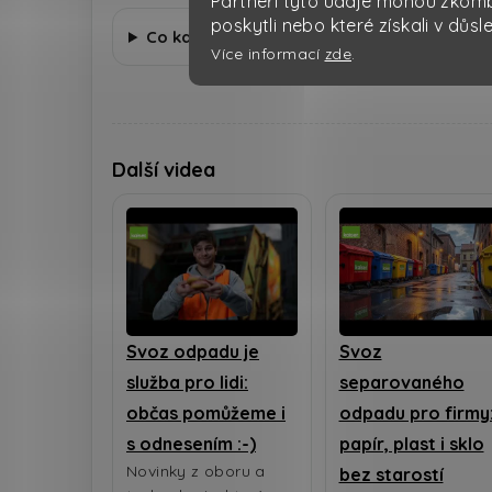
Partneři tyto údaje mohou zkombi
poskytli nebo které získali v důsl
Co když se provoz změní?
Více informací
zde
.
Další videa
Svoz odpadu je
Svoz
služba pro lidi:
separovaného
občas pomůžeme i
odpadu pro firmy
s odnesením :-)
papír, plast i sklo
Novinky z oboru a
bez starostí