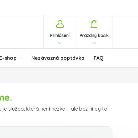
Nákupní košík
Přihlášení
Prázdný košík
E-shop
Nezávazná poptávka
FAQ
Blog
K
me.
je služba, která není hezká – ale bez ní by to