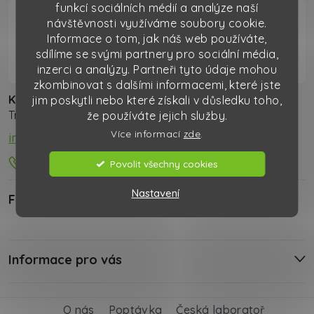
funkcí sociálních médií a analýze naší
návštěvnosti využíváme soubory cookie.
Informace o tom, jak náš web používáte,
info
@
kaiserservis.cz
sdílíme se svými partnery pro sociální média,
800 888 248
inzerci a analýzy. Partneři tyto údaje mohou
zkombinovat s dalšími informacemi, které jste
Kaiser servis, spol. s r.o.
jim poskytli nebo které získali v důsledku toho,
Trnkova 137, 628 00 Brno, Česká Republika
že používáte jejich služby.
Více informací
zde
.
info@kaiserservis.cz
800 888 248
Povolit všechny cookies
Nastavení
Facebook
Informace pro vás
O nás
Poptávka
Česká laboratoř