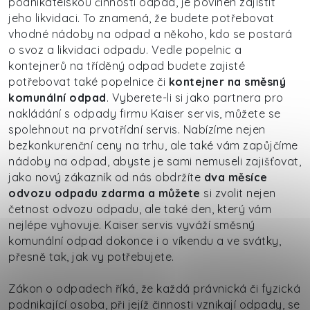
podnikatelskou činností odpad, je povinen zajistit
jeho likvidaci. To znamená, že budete potřebovat
vhodné nádoby na odpad a někoho, kdo se postará
o svoz a likvidaci odpadu. Vedle popelnic a
kontejnerů na tříděný odpad budete zajisté
potřebovat také popelnice či
kontejner na směsný
komunální odpad
. Vyberete-li si jako partnera pro
nakládání s odpady firmu Kaiser servis, můžete se
spolehnout na prvotřídní servis. Nabízíme nejen
bezkonkurenční ceny na trhu, ale také vám zapůjčíme
nádoby na odpad, abyste je sami nemuseli zajišťovat,
jako nový zákazník od nás obdržíte
dva měsíce
odvozu odpadu zdarma a můžete
si zvolit nejen
četnost odvozu odpadu, ale také den, který vám
nejlépe vyhovuje. Kaiser servis vyváží směsný
komunální odpad dokonce i o víkendu a ve svátky,
přesně tak, jak vy potřebujete.
Zákon o odpadech říká, že každá právnická či fyzická
podnikající osoba, při jejíž činnosti vznikají odpady, se