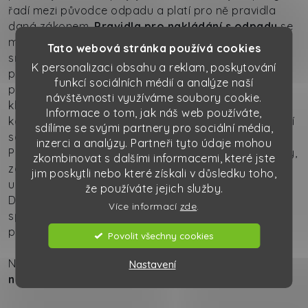
řadí mezi původce odpadu a platí pro ně pravidla
daná zákonem.
Pravidla pro nakládání s odpady
se
mění podle charakteru odpadu, jde-li především o
Tato webová stránka používá cookies
směsný komunální odpad, lze si jednoduše on-line z
K personalizaci obsahu a reklam, poskytování
pohodlí vaší kanceláře objednat svoz odpadu. Stačí
funkcí sociálních médií a analýze naší
postupovat jako při
nákupu v e-shopu
a za pár
návštěvnosti využíváme soubory cookie.
kliknutí máte vše vyřešeno. Jste-li zákazníkem
Informace o tom, jak náš web používáte,
konkurence a rádi byste využívali našich služeb, stačí
sdílíme se svými partnery pro sociální média,
se na nás obrátit a my za vás vše vyřídíme.
inzerci a analýzy. Partneři tyto údaje mohou
Produkujete-li při vašem podnikání či živnosti odpady,
zkombinovat s dalšími informacemi, které jste
zajistěte si včas svoz a likvidaci odpadu
jim poskytli nebo které získali v důsledku toho,
u specializované firmy a neriskujte milionové pokuty.
že používáte jejich služby.
Domluvte si
\
odpadu u firmy Kaiser servis a
Více informací
zde
.
spolehněte se na seriózního partnera, který se
postará kompletně o vaše odpadové hospodářství.
Povolit všechny cookies
Neváhejte a nechte si i vy připravit zdarma
nabídku
Nastavení
na svoz komunálního odpadu
od profesionálů.