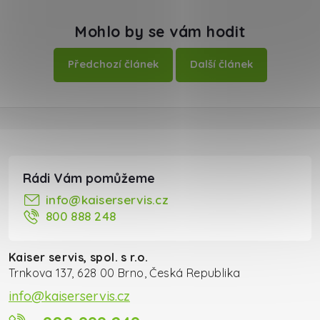
Mohlo by se vám hodit
Předchozí článek
Další článek
Zápatí
info
@
kaiserservis.cz
800 888 248
Kaiser servis, spol. s r.o.
Trnkova 137, 628 00 Brno, Česká Republika
info@kaiserservis.cz